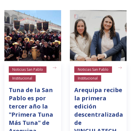
Noticias San Pablo
Noticias San Pablo
Institucional
Institucional
Tuna de la San
Arequipa recibe
Pablo es por
la primera
tercer año la
edición
"Primera Tuna
descentralizada
Más Tuna" de
de
Arequipa
VINCULATECH