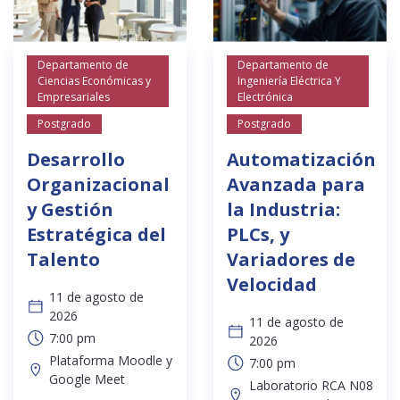
Departamento de
Departamento de
Ciencias Económicas y
Ingeniería Eléctrica Y
Empresariales
Electrónica
Postgrado
Postgrado
Desarrollo
Automatización
Organizacional
Avanzada para
y Gestión
la Industria:
Estratégica del
PLCs, y
Talento
Variadores de
Velocidad
11 de agosto de
2026
11 de agosto de
7:00 pm
2026
Plataforma Moodle y
7:00 pm
Google Meet
Laboratorio RCA N08