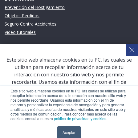
Prevención del Hostigamiento
Objetos Perdidos
Seguro Contra Accidentes
Video tutoriales
Links de intéres
Planeamiento Estratégico y Gestión de Calidad
Este sitio web almacena cookies en tu PC, las cuales se
Sistema de Gestión Académica (SGA)
utilizan para recopilar información acerca de tu
Defensoría Universitaria
interacción con nuestro sitio web y nos permite
Terceros vinculados
recordarte. Usamos esta información con el fin de
mejorar y personalizar tu experiencia de navegación y
San Pablo Mail
Este sitio web almacena cookies en tu PC, las cuales se utilizan para
recopilar información acerca de tu interacción con nuestro sitio web y
para generar analíticas y métricas acerca de nuestros
Aula Virtual Pregrado
nos permite recordarte. Usamos esta información con el fin de
visitantes en este sitio web y otros medios de
mejorar y personalizar tu experiencia de navegación y para generar
Aula Virtual Postgrado
analíticas y métricas acerca de nuestros visitantes en este sitio web y
comunicación. Para conocer más acerca de las cookies,
otros medios de comunicación. Para conocer más acerca de las
consulta nuestra
política de privacidad y cookies
.
cookies, consulta nuestra
política de privacidad y cookies
.
COPYRIGHT © 2026 Universidad Católica San Pablo – RUC:
Aceptar
Aceptar
20327998413