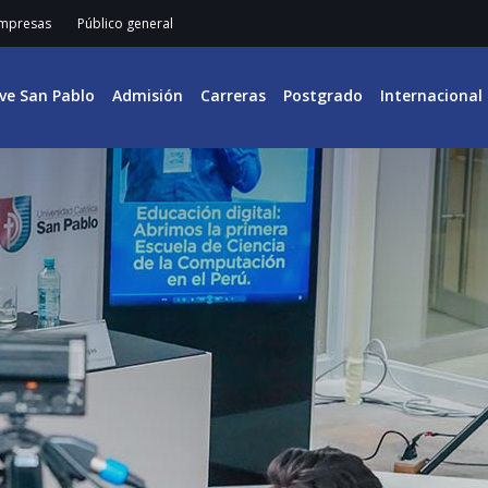
mpresas
Público general
ive San Pablo
Admisión
Carreras
Postgrado
Internacional