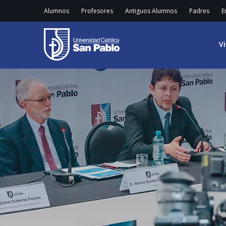
Alumnos
Profesores
Antiguos Alumnos
Padres
E
V