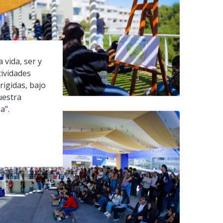
 vida, ser y
tividades
rigidas, bajo
uestra
a”.