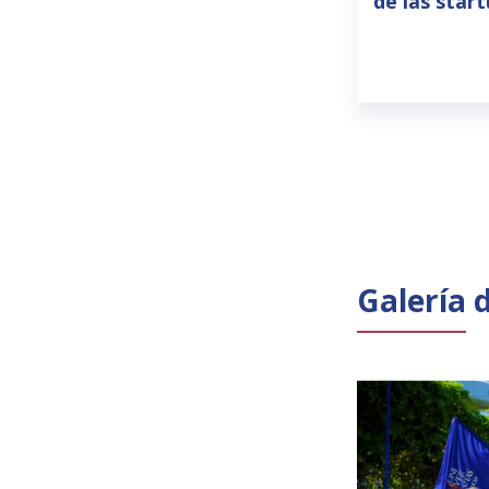
de las star
Galería 