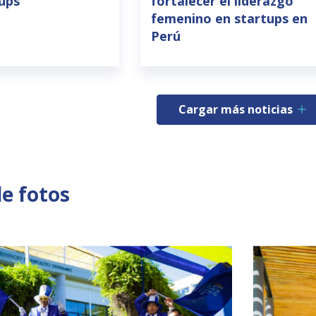
tups
fortalecer el liderazgo
femenino en startups en
Perú
Cargar más noticias
de fotos