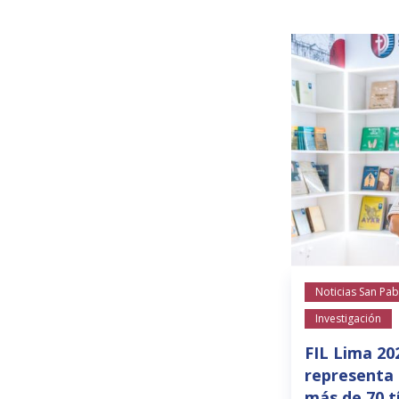
Noticias San Pab
Investigación
FIL Lima 20
representa 
más de 70 t