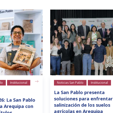
lo
Institucional
Noticias San Pablo
Institucional
La San Pablo presenta
soluciones para enfrentar
26: La San Pablo
salinización de los suelos
a Arequipa con
agrícolas en Arequipa
ítulos