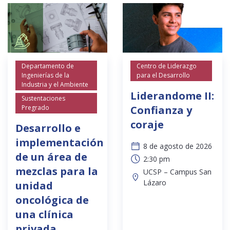
Departamento de
Centro de Liderazgo
Ingenierías de la
para el Desarrollo
Industria y el Ambiente
Liderandome II:
Sustentaciones
Pregrado
Confianza y
coraje
Desarrollo e
implementación
8 de agosto de 2026
de un área de
2:30 pm
mezclas para la
UCSP – Campus San
Lázaro
unidad
oncológica de
una clínica
privada