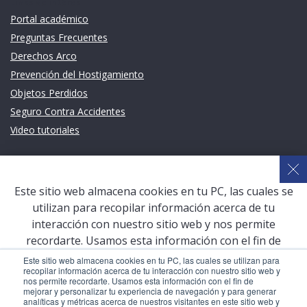
Links de intéres
Portal académico
Preguntas Frecuentes
Derechos Arco
Prevención del Hostigamiento
Objetos Perdidos
Seguro Contra Accidentes
Video tutoriales
Links de intéres
Planeamiento Estratégico y Gestión de Calidad
Este sitio web almacena cookies en tu PC, las cuales se
Sistema de Gestión Académica (SGA)
utilizan para recopilar información acerca de tu
Defensoría Universitaria
interacción con nuestro sitio web y nos permite
Terceros vinculados
recordarte. Usamos esta información con el fin de
mejorar y personalizar tu experiencia de navegación y
San Pablo Mail
Este sitio web almacena cookies en tu PC, las cuales se utilizan para
recopilar información acerca de tu interacción con nuestro sitio web y
para generar analíticas y métricas acerca de nuestros
Aula Virtual Pregrado
nos permite recordarte. Usamos esta información con el fin de
visitantes en este sitio web y otros medios de
mejorar y personalizar tu experiencia de navegación y para generar
Aula Virtual Postgrado
analíticas y métricas acerca de nuestros visitantes en este sitio web y
comunicación. Para conocer más acerca de las cookies,