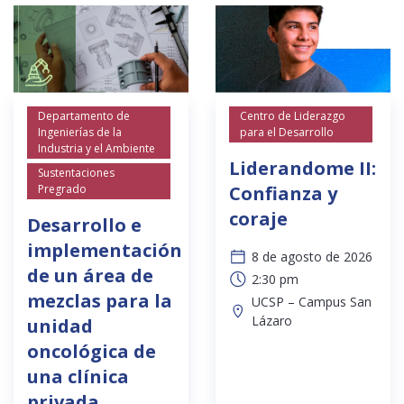
Departamento de
Centro de Liderazgo
Ingenierías de la
para el Desarrollo
Industria y el Ambiente
Liderandome II:
Sustentaciones
Pregrado
Confianza y
coraje
Desarrollo e
implementación
8 de agosto de 2026
de un área de
2:30 pm
mezclas para la
UCSP – Campus San
Lázaro
unidad
oncológica de
una clínica
privada