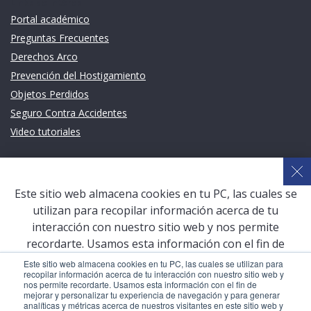
Links de intéres
Portal académico
Preguntas Frecuentes
Derechos Arco
Prevención del Hostigamiento
Objetos Perdidos
Seguro Contra Accidentes
Video tutoriales
Links de intéres
Planeamiento Estratégico y Gestión de Calidad
Este sitio web almacena cookies en tu PC, las cuales se
Sistema de Gestión Académica (SGA)
utilizan para recopilar información acerca de tu
Defensoría Universitaria
interacción con nuestro sitio web y nos permite
Terceros vinculados
recordarte. Usamos esta información con el fin de
mejorar y personalizar tu experiencia de navegación y
San Pablo Mail
Este sitio web almacena cookies en tu PC, las cuales se utilizan para
recopilar información acerca de tu interacción con nuestro sitio web y
para generar analíticas y métricas acerca de nuestros
Aula Virtual Pregrado
nos permite recordarte. Usamos esta información con el fin de
visitantes en este sitio web y otros medios de
mejorar y personalizar tu experiencia de navegación y para generar
Aula Virtual Postgrado
analíticas y métricas acerca de nuestros visitantes en este sitio web y
comunicación. Para conocer más acerca de las cookies,