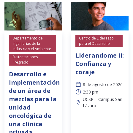
Departamento de
Centro de Liderazgo
Ingenierías de la
para el Desarrollo
Industria y el Ambiente
Liderandome II:
Sustentaciones
Pregrado
Confianza y
coraje
Desarrollo e
implementación
8 de agosto de 2026
de un área de
2:30 pm
mezclas para la
UCSP – Campus San
Lázaro
unidad
oncológica de
una clínica
privada