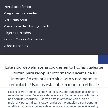
Links de intéres
Portal académico
Preguntas Frecuentes
Derechos Arco
Prevención del Hostigamiento
Objetos Perdidos
Seguro Contra Accidentes
Video tutoriales
Links de intéres
Planeamiento Estratégico y Gestión de Calidad
Este sitio web almacena cookies en tu PC, las cuales se
Sistema de Gestión Académica (SGA)
utilizan para recopilar información acerca de tu
Defensoría Universitaria
interacción con nuestro sitio web y nos permite
Terceros vinculados
recordarte. Usamos esta información con el fin de
mejorar y personalizar tu experiencia de navegación y
San Pablo Mail
Este sitio web almacena cookies en tu PC, las cuales se utilizan para
recopilar información acerca de tu interacción con nuestro sitio web y
para generar analíticas y métricas acerca de nuestros
Aula Virtual Pregrado
nos permite recordarte. Usamos esta información con el fin de
visitantes en este sitio web y otros medios de
mejorar y personalizar tu experiencia de navegación y para generar
Aula Virtual Postgrado
analíticas y métricas acerca de nuestros visitantes en este sitio web y
comunicación. Para conocer más acerca de las cookies,