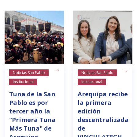
Noticias San Pablo
Noticias San Pablo
Institucional
Institucional
Tuna de la San
Arequipa recibe
Pablo es por
la primera
tercer año la
edición
"Primera Tuna
descentralizada
Más Tuna" de
de
Arequipa
VINCULATECH