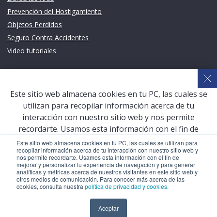
Prevención del Hostigamiento
Objetos Perdidos
Seguro Contra Accidentes
Video tutoriales
Links de intéres
Planeamiento Estratégico y Gestión de Calidad
Este sitio web almacena cookies en tu PC, las cuales se
Sistema de Gestión Académica (SGA)
utilizan para recopilar información acerca de tu
Defensoría Universitaria
interacción con nuestro sitio web y nos permite
Terceros vinculados
recordarte. Usamos esta información con el fin de
mejorar y personalizar tu experiencia de navegación y
San Pablo Mail
Este sitio web almacena cookies en tu PC, las cuales se utilizan para
recopilar información acerca de tu interacción con nuestro sitio web y
para generar analíticas y métricas acerca de nuestros
Aula Virtual Pregrado
nos permite recordarte. Usamos esta información con el fin de
visitantes en este sitio web y otros medios de
mejorar y personalizar tu experiencia de navegación y para generar
Aula Virtual Postgrado
analíticas y métricas acerca de nuestros visitantes en este sitio web y
comunicación. Para conocer más acerca de las cookies,
otros medios de comunicación. Para conocer más acerca de las
consulta nuestra
política de privacidad y cookies
.
cookies, consulta nuestra
política de privacidad y cookies
.
COPYRIGHT © 2026 Universidad Católica San Pablo – RUC:
Aceptar
Aceptar
20327998413