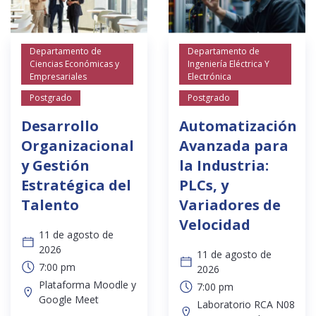
Departamento de
Departamento de
Ciencias Económicas y
Ingeniería Eléctrica Y
Empresariales
Electrónica
Postgrado
Postgrado
Desarrollo
Automatización
Organizacional
Avanzada para
y Gestión
la Industria:
Estratégica del
PLCs, y
Talento
Variadores de
Velocidad
11 de agosto de
2026
11 de agosto de
7:00 pm
2026
Plataforma Moodle y
7:00 pm
Google Meet
Laboratorio RCA N08