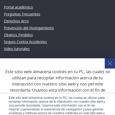
Links de intéres
Portal académico
Preguntas Frecuentes
Derechos Arco
Prevención del Hostigamiento
Objetos Perdidos
Seguro Contra Accidentes
Video tutoriales
Links de intéres
Planeamiento Estratégico y Gestión de Calidad
Este sitio web almacena cookies en tu PC, las cuales se
Sistema de Gestión Académica (SGA)
utilizan para recopilar información acerca de tu
Defensoría Universitaria
interacción con nuestro sitio web y nos permite
Terceros vinculados
recordarte. Usamos esta información con el fin de
mejorar y personalizar tu experiencia de navegación y
San Pablo Mail
Este sitio web almacena cookies en tu PC, las cuales se utilizan para
recopilar información acerca de tu interacción con nuestro sitio web y
para generar analíticas y métricas acerca de nuestros
Aula Virtual Pregrado
nos permite recordarte. Usamos esta información con el fin de
visitantes en este sitio web y otros medios de
mejorar y personalizar tu experiencia de navegación y para generar
Aula Virtual Postgrado
analíticas y métricas acerca de nuestros visitantes en este sitio web y
comunicación. Para conocer más acerca de las cookies,