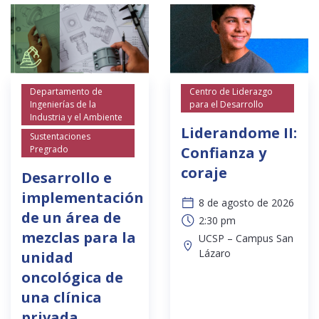
Departamento de
Centro de Liderazgo
Ingenierías de la
para el Desarrollo
Industria y el Ambiente
Liderandome II:
Sustentaciones
Pregrado
Confianza y
coraje
Desarrollo e
implementación
8 de agosto de 2026
de un área de
2:30 pm
mezclas para la
UCSP – Campus San
Lázaro
unidad
oncológica de
una clínica
privada