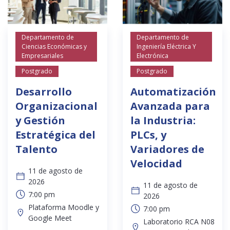
Departamento de
Departamento de
Ciencias Económicas y
Ingeniería Eléctrica Y
Empresariales
Electrónica
Postgrado
Postgrado
Desarrollo
Automatización
Organizacional
Avanzada para
y Gestión
la Industria:
Estratégica del
PLCs, y
Talento
Variadores de
Velocidad
11 de agosto de
2026
11 de agosto de
7:00 pm
2026
Plataforma Moodle y
7:00 pm
Google Meet
Laboratorio RCA N08