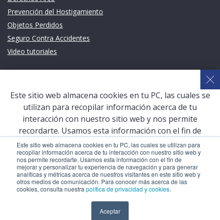
Prevención del Hostigamiento
Objetos Perdidos
Seguro Contra Accidentes
Video tutoriales
Links de intéres
Planeamiento Estratégico y Gestión de Calidad
Este sitio web almacena cookies en tu PC, las cuales se
Sistema de Gestión Académica (SGA)
utilizan para recopilar información acerca de tu
Defensoría Universitaria
interacción con nuestro sitio web y nos permite
Terceros vinculados
recordarte. Usamos esta información con el fin de
mejorar y personalizar tu experiencia de navegación y
San Pablo Mail
Este sitio web almacena cookies en tu PC, las cuales se utilizan para
recopilar información acerca de tu interacción con nuestro sitio web y
para generar analíticas y métricas acerca de nuestros
Aula Virtual Pregrado
nos permite recordarte. Usamos esta información con el fin de
visitantes en este sitio web y otros medios de
mejorar y personalizar tu experiencia de navegación y para generar
Aula Virtual Postgrado
analíticas y métricas acerca de nuestros visitantes en este sitio web y
comunicación. Para conocer más acerca de las cookies,
otros medios de comunicación. Para conocer más acerca de las
consulta nuestra
política de privacidad y cookies
.
cookies, consulta nuestra
política de privacidad y cookies
.
COPYRIGHT © 2026 Universidad Católica San Pablo – RUC:
Aceptar
Aceptar
20327998413