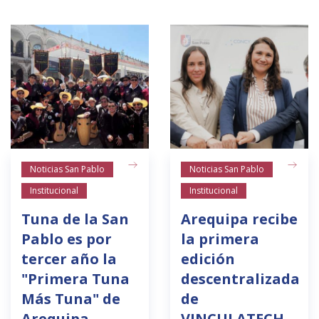
Noticias San Pablo
Noticias San Pablo
Institucional
Institucional
Tuna de la San
Arequipa recibe
Pablo es por
la primera
tercer año la
edición
"Primera Tuna
descentralizada
Más Tuna" de
de
Arequipa
VINCULATECH