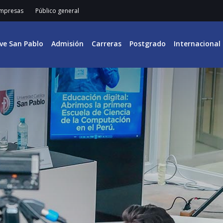
mpresas
Público general
ive San Pablo
Admisión
Carreras
Postgrado
Internacional