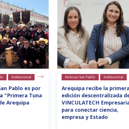
lo
Institucional
Noticias San Pablo
Institucional
San Pablo es por
Arequipa recibe la primer
la "Primera Tuna
edición descentralizada d
de Arequipa
VINCULATECH Empresaria
para conectar ciencia,
empresa y Estado