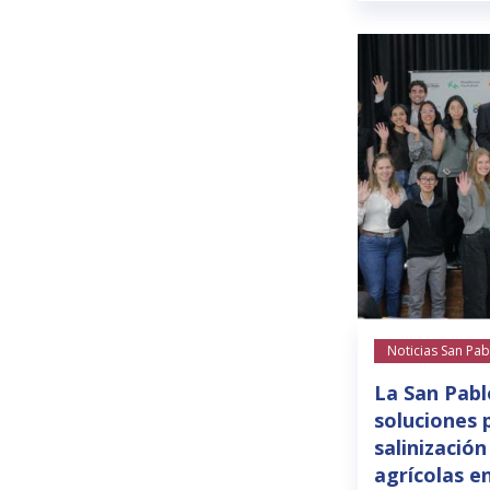
Noticias San Pab
La San Pabl
soluciones 
salinización
agrícolas e