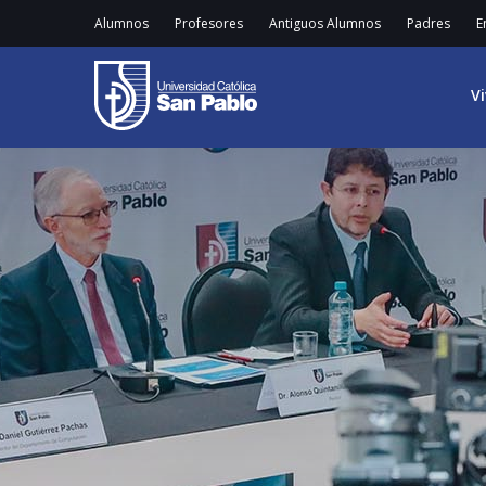
Alumnos
Profesores
Antiguos Alumnos
Padres
E
V