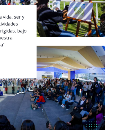
 vida, ser y
tividades
rigidas, bajo
uestra
a”.