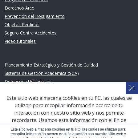
Derechos Arco
Prevención del Hostigamiento
Objetos Perdidos
Seguro Contra Accidentes
Video tutoriales
Links de intéres
Planeamiento Estratégico y Gestión de Calidad
Sistema de Gestión Académica (SGA)
Defensoría Universitaria
Terceros vinculados
Este sitio web almacena cookies en tu PC, las cuales se
San Pablo Mail
utilizan para recopilar información acerca de tu
Aula Virtual Pregrado
interacción con nuestro sitio web y nos permite
Aula Virtual Postgrado
recordarte. Usamos esta información con el fin de
mejorar y personalizar tu experiencia de navegación y
Este sitio web almacena cookies en tu PC, las cuales se utilizan para
recopilar información acerca de tu interacción con nuestro sitio web y
para generar analíticas y métricas acerca de nuestros