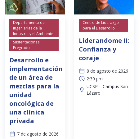
Departamento de
Centro de Liderazgo
Ingenierías de la
para el Desarrollo
Industria y el Ambiente
Liderandome II:
Sustentaciones
Pregrado
Confianza y
coraje
Desarrollo e
implementación
8 de agosto de 2026
de un área de
2:30 pm
mezclas para la
UCSP – Campus San
Lázaro
unidad
oncológica de
una clínica
privada
7 de agosto de 2026