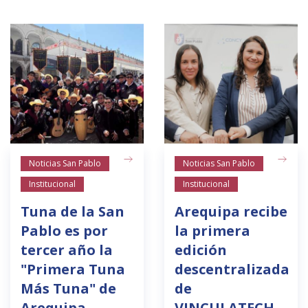
Noticias San Pablo
Noticias San Pablo
Institucional
Institucional
Tuna de la San
Arequipa recibe
Pablo es por
la primera
tercer año la
edición
"Primera Tuna
descentralizada
Más Tuna" de
de
Arequipa
VINCULATECH