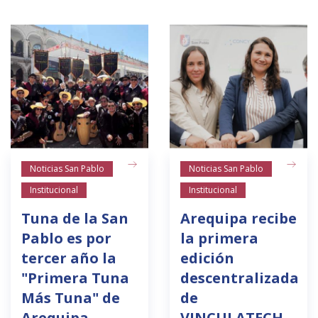
Noticias San Pablo
Noticias San Pablo
Institucional
Institucional
Tuna de la San
Arequipa recibe
Pablo es por
la primera
tercer año la
edición
"Primera Tuna
descentralizada
Más Tuna" de
de
Arequipa
VINCULATECH