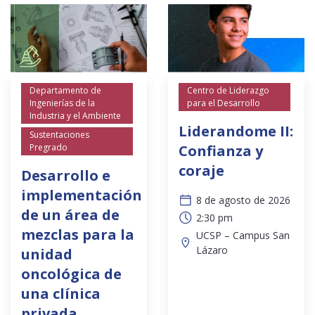
Departamento de
Centro de Liderazgo
Ingenierías de la
para el Desarrollo
Industria y el Ambiente
Liderandome II:
Sustentaciones
Pregrado
Confianza y
coraje
Desarrollo e
implementación
8 de agosto de 2026
de un área de
2:30 pm
mezclas para la
UCSP – Campus San
Lázaro
unidad
oncológica de
una clínica
privada