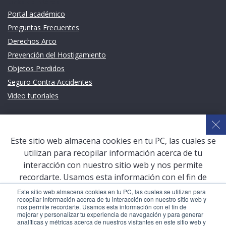
Links de intéres
Portal académico
Preguntas Frecuentes
Derechos Arco
Prevención del Hostigamiento
Objetos Perdidos
Seguro Contra Accidentes
Video tutoriales
Links de intéres
Planeamiento Estratégico y Gestión de Calidad
Este sitio web almacena cookies en tu PC, las cuales se
Sistema de Gestión Académica (SGA)
utilizan para recopilar información acerca de tu
Defensoría Universitaria
interacción con nuestro sitio web y nos permite
Terceros vinculados
recordarte. Usamos esta información con el fin de
mejorar y personalizar tu experiencia de navegación y
San Pablo Mail
Este sitio web almacena cookies en tu PC, las cuales se utilizan para
recopilar información acerca de tu interacción con nuestro sitio web y
para generar analíticas y métricas acerca de nuestros
Aula Virtual Pregrado
nos permite recordarte. Usamos esta información con el fin de
visitantes en este sitio web y otros medios de
mejorar y personalizar tu experiencia de navegación y para generar
Aula Virtual Postgrado
analíticas y métricas acerca de nuestros visitantes en este sitio web y
comunicación. Para conocer más acerca de las cookies,