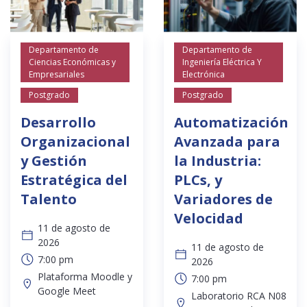
Departamento de
Departamento de
Ciencias Económicas y
Ingeniería Eléctrica Y
Empresariales
Electrónica
Postgrado
Postgrado
Desarrollo
Automatización
Organizacional
Avanzada para
y Gestión
la Industria:
Estratégica del
PLCs, y
Talento
Variadores de
Velocidad
11 de agosto de
2026
11 de agosto de
7:00 pm
2026
Plataforma Moodle y
7:00 pm
Google Meet
Laboratorio RCA N08