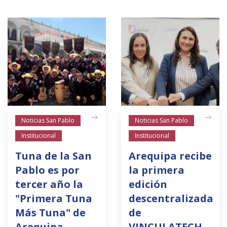
Noticias San Pablo
Noticias San Pablo
Institucional
Institucional
Tuna de la San
Arequipa recibe
Pablo es por
la primera
tercer año la
edición
"Primera Tuna
descentralizada
Más Tuna" de
de
Arequipa
VINCULATECH