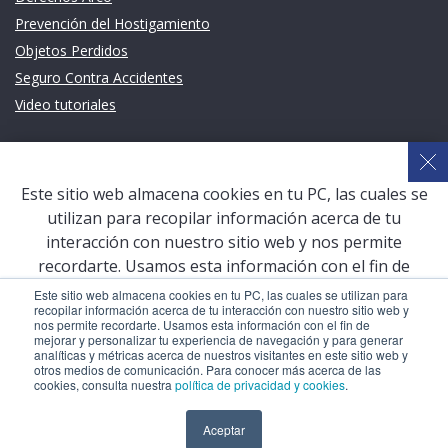
Prevención del Hostigamiento
Objetos Perdidos
Seguro Contra Accidentes
Video tutoriales
Links de intéres
Planeamiento Estratégico y Gestión de Calidad
Este sitio web almacena cookies en tu PC, las cuales se
Sistema de Gestión Académica (SGA)
utilizan para recopilar información acerca de tu
Defensoría Universitaria
interacción con nuestro sitio web y nos permite
Terceros vinculados
recordarte. Usamos esta información con el fin de
mejorar y personalizar tu experiencia de navegación y
San Pablo Mail
Este sitio web almacena cookies en tu PC, las cuales se utilizan para
recopilar información acerca de tu interacción con nuestro sitio web y
para generar analíticas y métricas acerca de nuestros
Aula Virtual Pregrado
nos permite recordarte. Usamos esta información con el fin de
visitantes en este sitio web y otros medios de
mejorar y personalizar tu experiencia de navegación y para generar
Aula Virtual Postgrado
analíticas y métricas acerca de nuestros visitantes en este sitio web y
comunicación. Para conocer más acerca de las cookies,
otros medios de comunicación. Para conocer más acerca de las
consulta nuestra
política de privacidad y cookies
.
cookies, consulta nuestra
política de privacidad y cookies
.
COPYRIGHT © 2026 Universidad Católica San Pablo – RUC:
Aceptar
Aceptar
20327998413