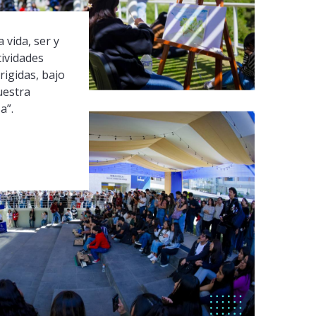
 vida, ser y
tividades
rigidas, bajo
uestra
a”.