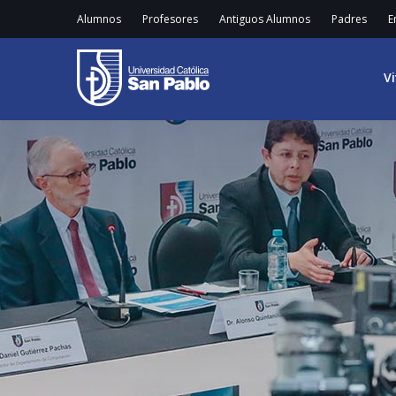
Alumnos
Profesores
Antiguos Alumnos
Padres
E
V