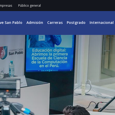
mpresas
Público general
ive San Pablo
Admisión
Carreras
Postgrado
Internacional