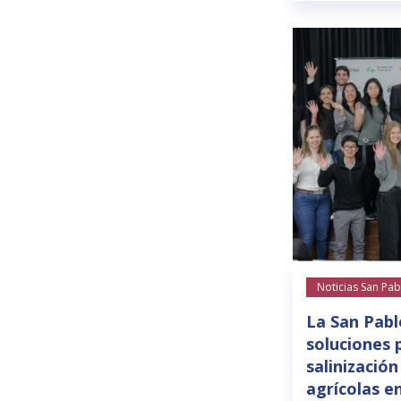
Noticias San Pab
La San Pabl
soluciones 
salinización
agrícolas e