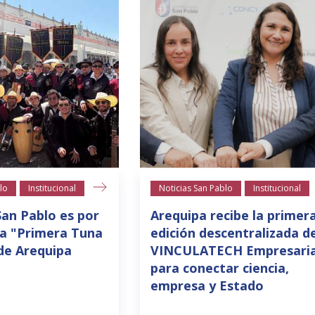
lo
Institucional
Noticias San Pablo
Institucional
San Pablo es por
Arequipa recibe la primer
la "Primera Tuna
edición descentralizada d
de Arequipa
VINCULATECH Empresaria
para conectar ciencia,
empresa y Estado