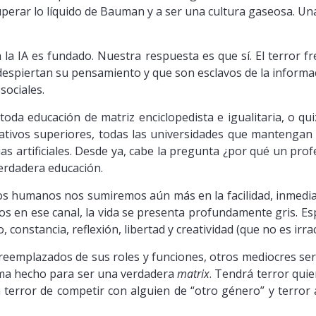
superar lo líquido de Bauman y a ser una cultura gaseosa. U
a la IA es fundado. Nuestra respuesta es que sí. El terror 
espiertan su pensamiento y que son esclavos de la informac
sociales.
 toda educación de matriz enciclopedista e igualitaria, o qu
ativos superiores, todas las universidades que mantengan e
cias artificiales. Desde ya, cabe la pregunta ¿por qué un pr
verdadera educación.
os humanos nos sumiremos aún más en la facilidad, inmediat
s en ese canal, la vida se presenta profundamente gris. Es
, constancia, reflexión, libertad y creatividad (que no es irr
emplazados de sus roles y funciones, otros mediocres será
ema hecho para ser una verdadera
matrix
. Tendrá terror quie
á terror de competir con alguien de “otro género” y terror