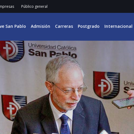
mpresas
Público general
ive San Pablo
Admisión
Carreras
Postgrado
Internacional