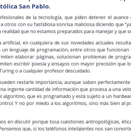
ólica San Pablo.
sionales de la tecnología, que piden detener el avance de 
 otros con su fastidiosa sonrisa maliciosa diciendo que “ya
 realidad que no estamos preparados para manejar y que se 
ia artificial, en cualquiera de sus novedades actuales resu
 un lenguaje de programación, entre otros que funcionan 
 permiten elaborar páginas, solucionan problemas de progr
rmiten escribir poesía y ensayos con mayor precisión que
uring o a cualquier profesor descuidado.
pueden restarle importancia, aunque saben perfectamente q
una ingente cantidad de información que procesa a una veloc
al algoritmo, que es programado y está sujeto a un hardware
ontrol. Y no por miedo a los algoritmos, sino más bien al
s en discutir porque toca cuestiones antropológicas, éticas,
ensemos que, si los teléfonos inteligentes nos van convirti