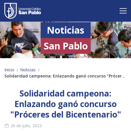
Noticias
Vive San Pablo
Admisión
San Pablo
Carreras
Inicio
Noticias
Postgrado
Solidaridad campeona: Enlazando ganó concurso “Próceres del Bicentenario”
Internacional
Solidaridad campeona:
Investigación
Enlazando ganó concurso
"Próceres del Bicentenario"
Servicio y proyección a la sociedad
26 de julio, 2023
Alumnos
Profesores
Antiguos Alumnos
Padres
Empresas