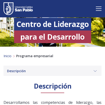
Centro de Liderazgo
Vive San Pablo
Admisión
para el Desarrollo
Carreras
Inicio
Programa empresarial
Postgrado
Internacional
Descripción
Investigación
Descripción
Servicio y proyección a la sociedad
Alumnos
Desarrollamos las competencias de liderazgo, las
Profesores
Antiguos Alumnos
Padres
Empresas