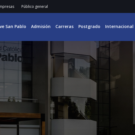
mpresas
Público general
ive San Pablo
Admisión
Carreras
Postgrado
Internacional