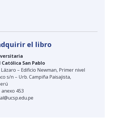
dquirir el libro
iversitaria
 Católica San Pablo
Lázaro – Edificio Newman, Primer nivel
co s/n – Urb. Campiña Paisajista,
Perú
0 anexo 453
ial@ucsp.edu.pe