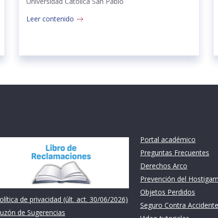
Universidad Católica San Pablo
Leer contenido
nstitución
Links de intéres
Portal académico
Preguntas Frecuentes
Derechos Arco
Prevención del Hostiga
Objetos Perdidos
olítica de privacidad (últ. act. 30/06/2026)
Seguro Contra Accident
uzón de Sugerencias