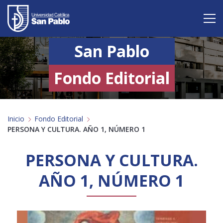
San Pablo
Vive San Pablo
Admisión
Fondo Editorial
Carreras
Inicio
Fondo Editorial
Postgrado
PERSONA Y CULTURA. AÑO 1, NÚMERO 1
Internacional
PERSONA Y CULTURA.
Investigación
AÑO 1, NÚMERO 1
Servicio y proyección a la sociedad
Alumnos
Profesores
Antiguos Alumnos
Padres
Empresas