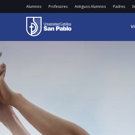
Alumnos
Profesores
Antiguos Alumnos
Padres
E
V