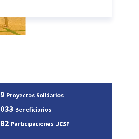
79
Proyectos Solidarios
6033
Beneficiarios
282
Participaciones UCSP
20