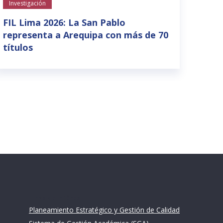
Investigación
La S
para
FIL Lima 2026: La San Pablo
suel
representa a Arequipa con más de 70
títulos
Links de intéres
Planeamiento Estratégico y Gestión de Calidad