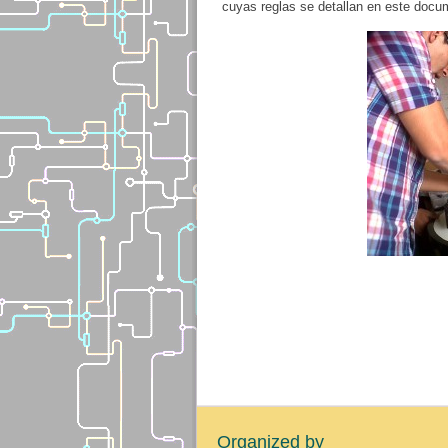
cuyas reglas se detallan en este docu
Organized by