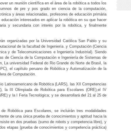
ver un reunión científica en el área de la robótica a todos los
 alumnos de pre y pos grado en ciencia de la computación,
atrónica y áreas relacionadas, profesores de educación primária
educación interesados en aplicar la robótica en su que hacer
ria y secundaria con interés por la robótica, y finalmente
rán organizadas por la Universidad Católica San Pablo y su
utacional de la facultad de Ingeniería .y Computación (Ciencia
nica y de Telecomunicaciones e Ingeniería Industrial). Siendo
ras de Ciencia de la Computación e Ingeniería de Sistemas de
n, La universidad Federal do Rio Grande do Norte de Brasil, la
C), el capítulo peruano de Robótica y Automatización de la
lera de Computación.
io Latinoamericano de Robótica (LARS), las XII Competencias
, la III Olimpiada de Robótica para Escolares (ORE),el IV
) y la I Feria Tecnológica; y se desarrollará del 21 al 25 de
 de Robótica para Escolares, se incluirán tres modalidades
stente de una única prueba de conocimientos y aptitud hacia la
onsiste en dos pruebas (sumo de robots y competencia libre), y
 dos etapas (prueba de conocimientos y competencia práctica)