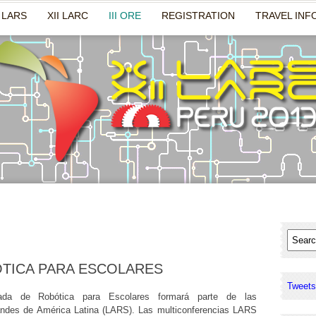
 LARS
XII LARC
III ORE
REGISTRATION
TRAVEL INF
BÓTICA PARA ESCOLARES
Tweets
iada de Robótica para Escolares formará parte de las
andes de América Latina (LARS). Las multiconferencias LARS