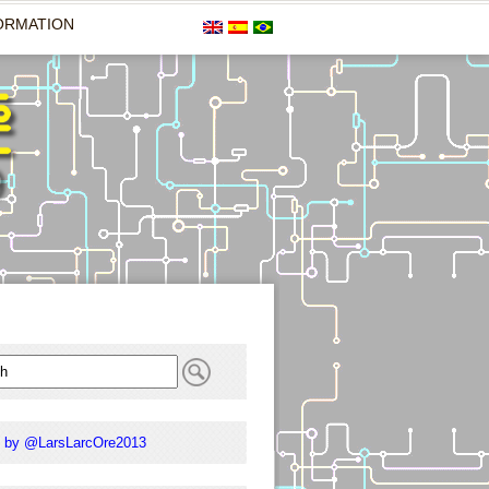
ORMATION
 by @LarsLarcOre2013