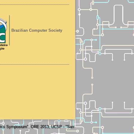
Brazilian Computer Society
otics Symposium", ORE 2013, UCSP - "San