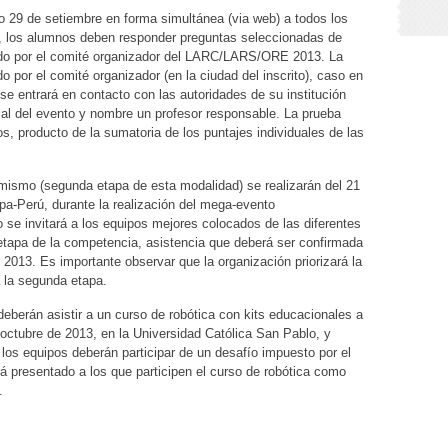
o 29 de setiembre en forma simultánea (via web) a todos los
, los alumnos deben responder preguntas seleccionadas de
rado por el comité organizador del LARC/LARS/ORE 2013. La
do por el comité organizador (en la ciudad del inscrito), caso en
, se entrará en contacto con las autoridades de su institución
cal del evento y nombre un profesor responsable. La prueba
, producto de la sumatoria de los puntajes individuales de las
 mismo (segunda etapa de esta modalidad) se realizarán del 21
ipa-Perú, durante la realización del mega-evento
e invitará a los equipos mejores colocados de las diferentes
 etapa de la competencia, asistencia que deberá ser confirmada
013. Es importante observar que la organización priorizará la
a la segunda etapa.
deberán asistir a un curso de robótica con kits educacionales a
e octubre de 2013, en la Universidad Católica San Pablo, y
 los equipos deberán participar de un desafío impuesto por el
rá presentado a los que participen el curso de robótica como
.