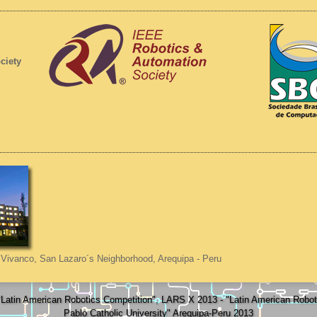
ciety
Vivanco, San Lazaro´s Neighborhood, Arequipa - Peru
atin American Robotics Competition", LARS X 2013 - "Latin American Rob
Pablo Catholic University" Arequipa-Peru 2013