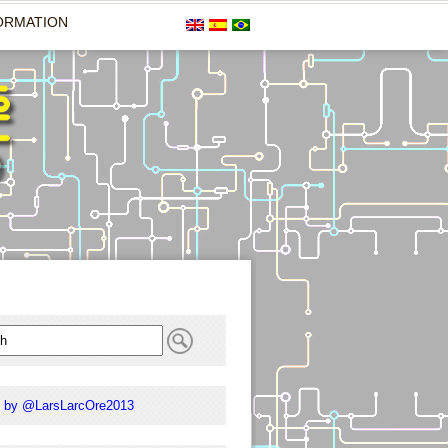
ORMATION
 by @LarsLarcOre2013