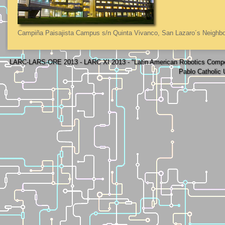
Campiña Paisajista Campus s/n Quinta Vivanco, San Lazaro´s Neighbo
LARC-LARS-ORE 2013 - LARC XI 2013 - "Latin American Robotics Compe
Pablo Catholic 