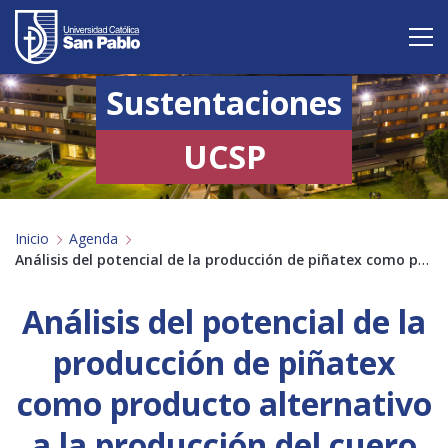
Sustentaciones
Vive San Pablo
Admisión
UCSP
Carreras
Inicio
Agenda
Postgrado
Análisis del potencial de la producción de piñatex como producto alternativo a la producción del cuero animal
Internacional
Análisis del potencial de la
Investigación
producción de piñatex
Servicio y proyección a la sociedad
como producto alternativo
a la producción del cuero
Alumnos
Profesores
Antiguos Alumnos
Padres
Empresas