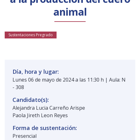
Público general
Licenciamiento
Biblioteca
Noticias
animal
Sustentaciones Pregrado
Día, hora y lugar:
Lunes 06 de mayo de 2024 a las 11:30 h | Aula: N
- 308
Candidato(s):
Alejandra Lucia Carreño Arispe
Paola Jireth Leon Reyes
Forma de sustentación:
Presencial