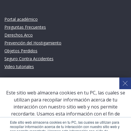
Links de intéres
Portal académico
Preguntas Frecuentes
Derechos Arco
Prevención del Hostigamiento
Objetos Perdidos
Seguro Contra Accidentes
Video tutoriales
Links de intéres
Planeamiento Estratégico y Gestión de Calidad
Este sitio web almacena cookies en tu PC, las cuales se
Sistema de Gestión Académica (SGA)
utilizan para recopilar información acerca de tu
Defensoría Universitaria
interacción con nuestro sitio web y nos permite
Terceros vinculados
recordarte. Usamos esta información con el fin de
mejorar y personalizar tu experiencia de navegación y
San Pablo Mail
Este sitio web almacena cookies en tu PC, las cuales se utilizan para
recopilar información acerca de tu interacción con nuestro sitio web y
para generar analíticas y métricas acerca de nuestros
Aula Virtual Pregrado
nos permite recordarte. Usamos esta información con el fin de