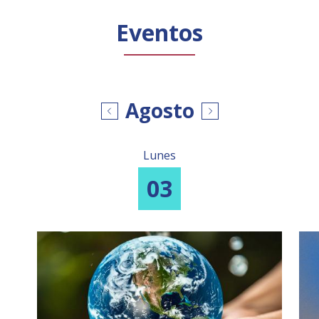
Público general
Licenciamiento
Biblioteca
Noticias
Eventos
Agosto
Lunes
03