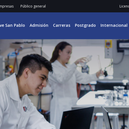
mpresas
Público general
Licen
ive San Pablo
Admisión
Carreras
Postgrado
Internacional