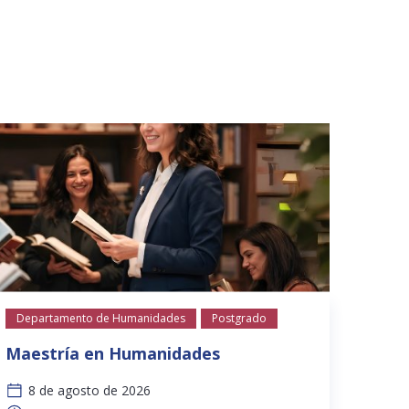
Depa
Departamento de Humanidades
Postgrado
Empr
Maestría en Humanidades
Post
8 de agosto de 2026
Desa