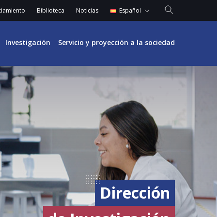
Español
ciamiento
Biblioteca
Noticias
English
Investigación
Servicio y proyección a la sociedad
Dirección