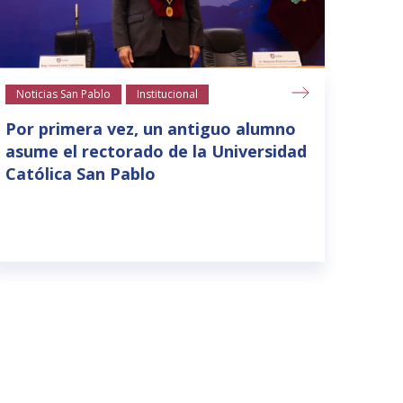
Noticias San Pablo
Institucional
Notic
Por primera vez, un antiguo alumno
Areq
asume el rectorado de la Universidad
refe
Católica San Pablo
star