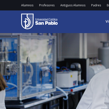
Alumnos
Profesores
Antiguos Alumnos
Padres
E
V