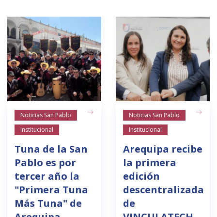
Noticias San Pablo
Noticias San Pablo
Institucional
Institucional
Tuna de la San
Arequipa recibe
Pablo es por
la primera
tercer año la
edición
"Primera Tuna
descentralizada
Más Tuna" de
de
Arequipa
VINCULATECH