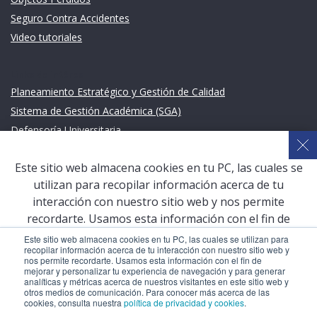
Seguro Contra Accidentes
Video tutoriales
Links de intéres
Planeamiento Estratégico y Gestión de Calidad
Sistema de Gestión Académica (SGA)
Defensoría Universitaria
Terceros vinculados
Este sitio web almacena cookies en tu PC, las cuales se
San Pablo Mail
utilizan para recopilar información acerca de tu
Aula Virtual Pregrado
interacción con nuestro sitio web y nos permite
Aula Virtual Postgrado
recordarte. Usamos esta información con el fin de
mejorar y personalizar tu experiencia de navegación y
Este sitio web almacena cookies en tu PC, las cuales se utilizan para
recopilar información acerca de tu interacción con nuestro sitio web y
para generar analíticas y métricas acerca de nuestros
nos permite recordarte. Usamos esta información con el fin de
COPYRIGHT © 2026 Universidad Católica San Pablo – RUC:
visitantes en este sitio web y otros medios de
mejorar y personalizar tu experiencia de navegación y para generar
20327998413
analíticas y métricas acerca de nuestros visitantes en este sitio web y
comunicación. Para conocer más acerca de las cookies,
otros medios de comunicación. Para conocer más acerca de las
consulta nuestra
política de privacidad y cookies
.
cookies, consulta nuestra
política de privacidad y cookies
.