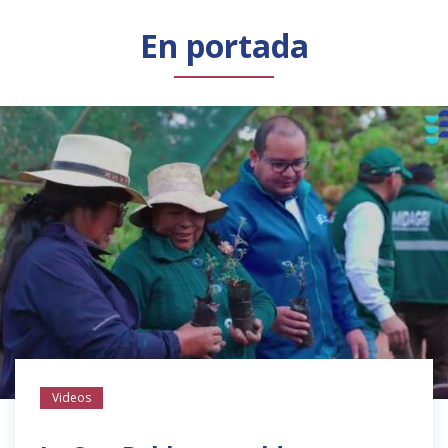
Público general
Licenciamiento
Biblioteca
Noticias
En portada
Videos