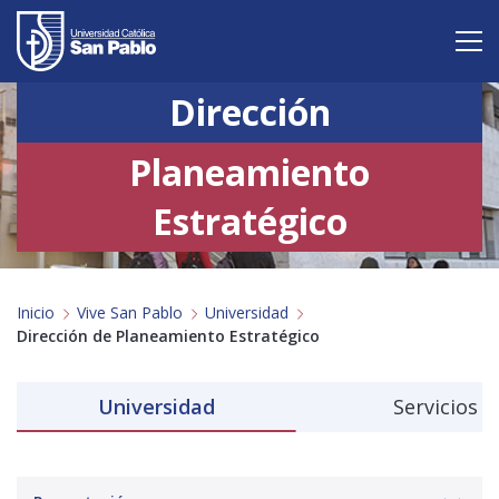
Dirección
Vive San Pablo
Planeamiento
Admisión
Estratégico
Carreras
Postgrado
Inicio
Vive San Pablo
Universidad
Internacional
Dirección de Planeamiento Estratégico
Investigación
Universidad
Servicios
Servicio y proyección a la sociedad
Alumnos
Profesores
Antiguos Alumnos
Padres
Empresas