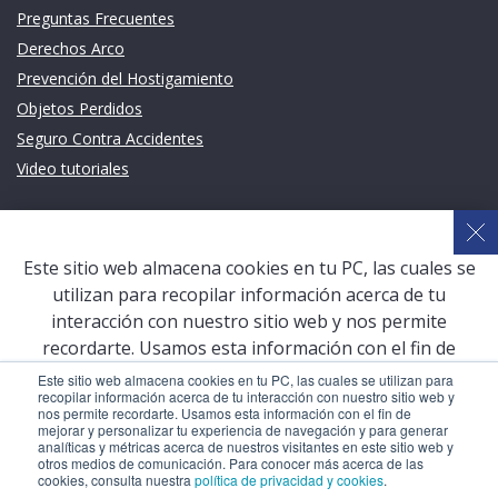
Preguntas Frecuentes
Derechos Arco
Prevención del Hostigamiento
Objetos Perdidos
Seguro Contra Accidentes
Video tutoriales
Links de intéres
Planeamiento Estratégico y Gestión de Calidad
Este sitio web almacena cookies en tu PC, las cuales se
Sistema de Gestión Académica (SGA)
utilizan para recopilar información acerca de tu
Defensoría Universitaria
interacción con nuestro sitio web y nos permite
Terceros vinculados
recordarte. Usamos esta información con el fin de
mejorar y personalizar tu experiencia de navegación y
San Pablo Mail
Este sitio web almacena cookies en tu PC, las cuales se utilizan para
recopilar información acerca de tu interacción con nuestro sitio web y
para generar analíticas y métricas acerca de nuestros
Aula Virtual Pregrado
nos permite recordarte. Usamos esta información con el fin de
visitantes en este sitio web y otros medios de
mejorar y personalizar tu experiencia de navegación y para generar
Aula Virtual Postgrado
analíticas y métricas acerca de nuestros visitantes en este sitio web y
comunicación. Para conocer más acerca de las cookies,
otros medios de comunicación. Para conocer más acerca de las
consulta nuestra
política de privacidad y cookies
.
cookies, consulta nuestra
política de privacidad y cookies
.