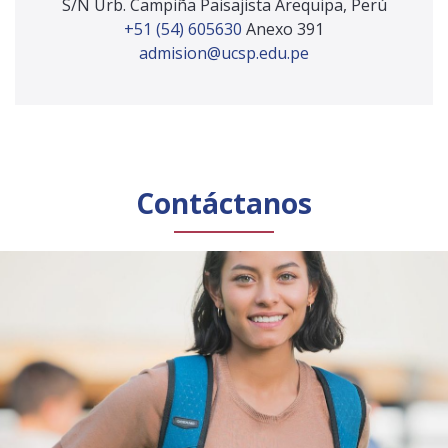
S/N Urb. Campiña Paisajista Arequipa, Perú
+51 (54) 605630
Anexo 391
admision@ucsp.edu.pe
Contáctanos