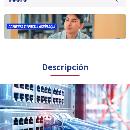
Admisión
Público general
Licenciamiento
Biblioteca
Noticias
Español
English
Descripción