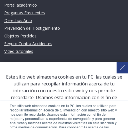
Portal académico
Preguntas Frecuentes
Derechos Arco
Prevención del Hostigamiento
Objetos Perdidos
Seguro Contra Accidentes
Video tutoriales
Links de intéres
Planeamiento Estratégico y Gestión de Calidad
Este sitio web almacena cookies en tu PC, las cuales se
Sistema de Gestión Académica (SGA)
utilizan para recopilar información acerca de tu
Defensoría Universitaria
interacción con nuestro sitio web y nos permite
Terceros vinculados
recordarte. Usamos esta información con el fin de
mejorar y personalizar tu experiencia de navegación y
San Pablo Mail
Este sitio web almacena cookies en tu PC, las cuales se utilizan para
recopilar información acerca de tu interacción con nuestro sitio web y
para generar analíticas y métricas acerca de nuestros
Aula Virtual Pregrado
nos permite recordarte. Usamos esta información con el fin de
visitantes en este sitio web y otros medios de
mejorar y personalizar tu experiencia de navegación y para generar
Aula Virtual Postgrado
analíticas y métricas acerca de nuestros visitantes en este sitio web y
comunicación. Para conocer más acerca de las cookies,
otros medios de comunicación. Para conocer más acerca de las