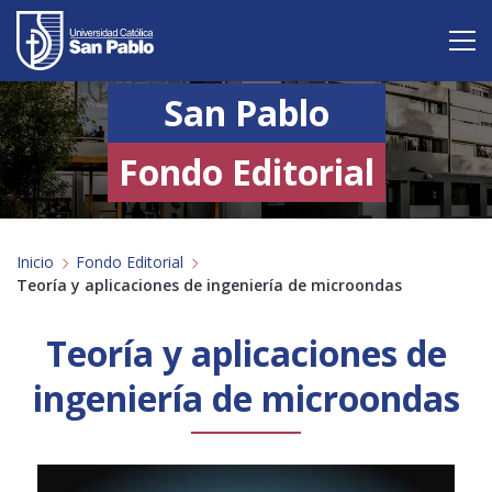
San Pablo
Vive San Pablo
Admisión
Fondo Editorial
Carreras
Inicio
Fondo Editorial
Postgrado
Teoría y aplicaciones de ingeniería de microondas
Internacional
Teoría y aplicaciones de
Investigación
ingeniería de microondas
Servicio y proyección a la sociedad
Alumnos
Profesores
Antiguos Alumnos
Padres
Empresas