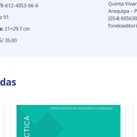
Quinta Vivan
8-612-4353-66-6
Arequipa – 
:
91
(054) 60563
fondoeditor
s:
21×29.7 cm
S/ 35.00
adas