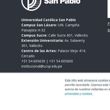
Universidad Católica San Pablo
P
Campus San Lázaro:
Urb. Campiña
Paisajista H-32
B
Campus Sucre:
Calle Sucre 601, Vallecito
Extensión Universitaria:
Av. Salaverry
301, Vallecito
Centro de las Artes:
Palacio Viejo 414,
Cercado
+51 54 605630
|
+51 54 605600
institucional@ucsp.edu.pe
Mesa de partes
Este sitio web almacena cookies en
Lunes a viernes de 9:00 a 17:00 horas
permite recordarte. Usamos esta i
Este sitio web almacena cookies en tu PC, las cua
acerca de nuestros visitantes en 
interacción con nuestro sitio web y nos permite
privacidad y cookies
.
personalizar tu experiencia de navegación y para
en este sitio web y otros medios de comunicació
nuestra
política de privacidad y cookies
.