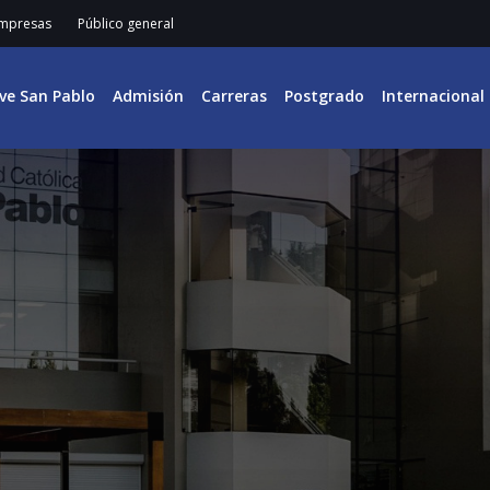
mpresas
Público general
ive San Pablo
Admisión
Carreras
Postgrado
Internacional