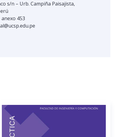
co s/n – Urb. Campiña Paisajista,
Perú
0 anexo 453
ial@ucsp.edu.pe