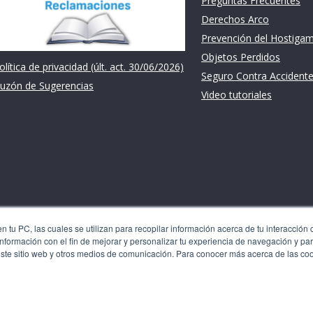
Preguntas Frecuentes
Derechos Arco
Prevención del Hostiga
Objetos Perdidos
olítica de privacidad (últ. act. 30/06/2026)
Seguro Contra Accident
uzón de Sugerencias
Video tutoriales
 tu PC, las cuales se utilizan para recopilar información acerca de tu interacción 
nformación con el fin de mejorar y personalizar tu experiencia de navegación y par
les se utilizan para recopilar información acerca de tu
este sitio web y otros medios de comunicación. Para conocer más acerca de las co
 recordarte. Usamos esta información con el fin de mejorar y
 generar analíticas y métricas acerca de nuestros visitantes
n. Para conocer más acerca de las cookies, consulta