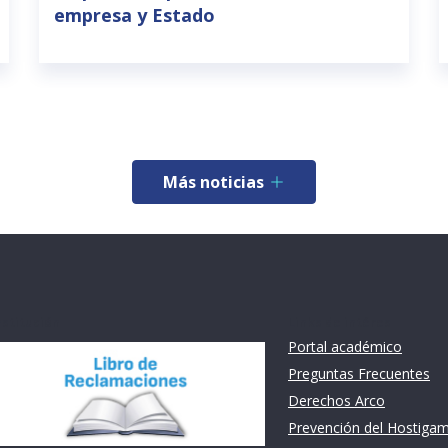
empresa y Estado
Más noticias
nstitución
Links de intéres
Portal académico
Preguntas Frecuentes
Derechos Arco
Prevención del Hostiga