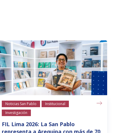
Noticias San Pablo
Institucional
Notic
Investigación
La S
para
FIL Lima 2026: La San Pablo
suel
representa a Arequipa con más de 70