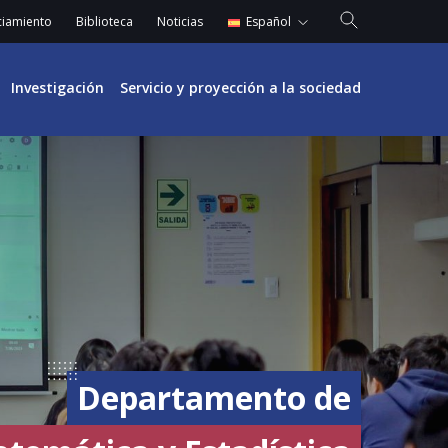
Español
ciamiento
Biblioteca
Noticias
English
Investigación
Servicio y proyección a la sociedad
Departamento de