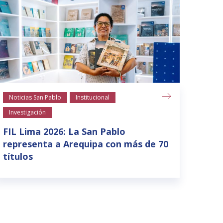
Noticias San Pablo
Institucional
Notic
Investigación
La S
para
FIL Lima 2026: La San Pablo
suel
representa a Arequipa con más de 70
títulos