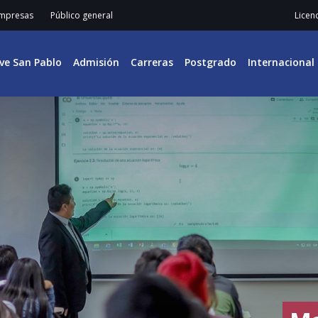
mpresas
Público general
Licen
ive San Pablo
Admisión
Carreras
Postgrado
Internacional