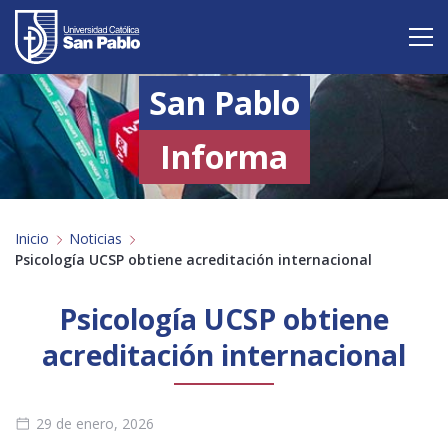
San Pablo
Vive San Pablo
Admisión
Informa
Carreras
Inicio
Noticias
Postgrado
Psicología UCSP obtiene acreditación internacional
Internacional
Psicología UCSP obtiene
Investigación
acreditación internacional
Servicio y proyección a la sociedad
29 de enero, 2026
Alumnos
Profesores
Antiguos Alumnos
Padres
Empresas