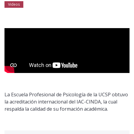
Público general
Videos
Licenciamiento
Biblioteca
Noticias
La Escuela Profesional de Psicología de la UCSP obtuvo
la acreditación internacional del IAC-CINDA, la cual
respalda la calidad de su formación académica.