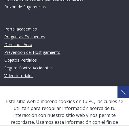
Buzón de Sugerencias
Links de intéres
Portal académico
Preguntas Frecuentes
Derechos Arco
Prevención del Hostigamiento
Objetos Perdidos
Seguro Contra Accidentes
Video tutoriales
Links de intéres
Planeamiento Estratégico y Gestión de Calidad
Este sitio web almacena cookies en tu PC, las cuales se
Sistema de Gestión Académica (SGA)
utilizan para recopilar información acerca de tu
Defensoría Universitaria
interacción con nuestro sitio web y nos permite
Terceros vinculados
recordarte. Usamos esta información con el fin de
San Pablo Mail