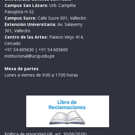
Campus San Lázaro:
Urb. Campiña
Paisajista H-32
Campus Sucre:
Calle Sucre 601, Vallecito
Extensión Universitaria:
Av. Salaverry
301, Vallecito
Centro de las Artes:
Palacio Viejo 414,
Cercado
+51 54 605630
|
+51 54 605600
institucional@ucsp.edu.pe
Mesa de partes
Lunes a viernes de 9:00 a 17:00 horas
Institución
Política de privacidad (últ. act. 30/06/2026)