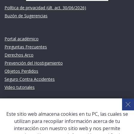
Política de privacidad (últ. act. 30/06/2026)
Buzón de Sugerencias
Links de intéres
Portal académico
Preguntas Frecuentes
Derechos Arco
Prevención del Hostigamiento
Objetos Perdidos
Seguro Contra Accidentes
Video tutoriales
Links de intéres
Planeamiento Estratégico y Gestión de Calidad
Este sitio web almacena cookies en tu PC, las cuales se
Sistema de Gestión Académica (SGA)
utilizan para recopilar información acerca de tu
Defensoría Universitaria
interacción con nuestro sitio web y nos permite