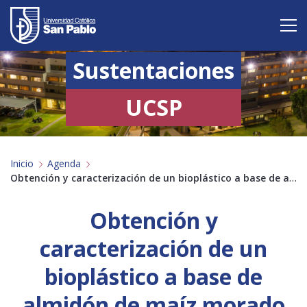
Sustentaciones
Vive San Pablo
Admisión
UCSP
Carreras
Inicio
Agenda
Postgrado
Obtención y caracterización de un bioplástico a base de almidón de maíz morado (Zea mays L.)…
Internacional
Obtención y
Investigación
caracterización de un
Servicio y proyección a la sociedad
bioplástico a base de
almidón de maíz morado
Alumnos
Profesores
Antiguos Alumnos
Padres
Empresas