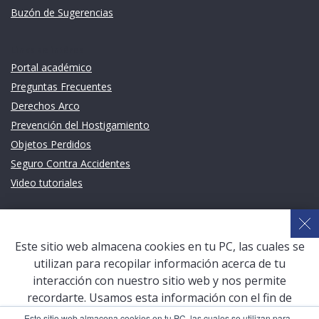
Buzón de Sugerencias
Links de intéres
Portal académico
Preguntas Frecuentes
Derechos Arco
Prevención del Hostigamiento
Objetos Perdidos
Seguro Contra Accidentes
Video tutoriales
Links de intéres
Planeamiento Estratégico y Gestión de Calidad
Este sitio web almacena cookies en tu PC, las cuales se
Sistema de Gestión Académica (SGA)
utilizan para recopilar información acerca de tu
Defensoría Universitaria
interacción con nuestro sitio web y nos permite
Terceros vinculados
recordarte. Usamos esta información con el fin de
mejorar y personalizar tu experiencia de navegación y
San Pablo Mail
Este sitio web almacena cookies en tu PC, las cuales se utilizan para