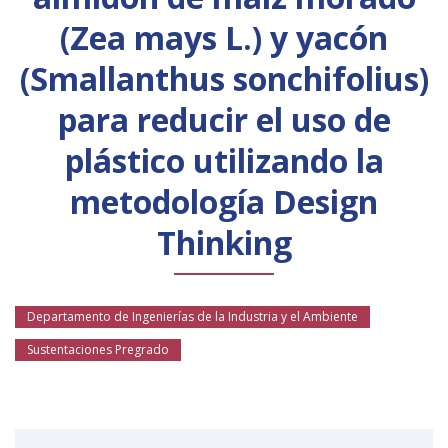
Público general
Licenciamiento
Biblioteca
Noticias
(Zea mays L.) y yacón
(Smallanthus sonchifolius)
para reducir el uso de
plástico utilizando la
metodología Design
Thinking
Departamento de Ingenierías de la Industria y el Ambiente
Sustentaciones Pregrado