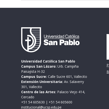
I
Universidad Católica San Pablo
P
Campus San Lázaro:
Urb. Campiña
Paisajista H-32
B
Campus Sucre:
Calle Sucre 601, Vallecito
Extensión Universitaria:
Av. Salaverry
301, Vallecito
Centro de las Artes:
Palacio Viejo 414,
Cercado
+51 54 605630
|
+51 54 605600
institucional@ucsp.edu.pe