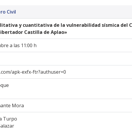
ro Civil
tativa y cuantitativa de la vulnerabilidad sísmica del Co
ibertador Castilla de Aplao»
bre a las 11:00 h
e.com/apk-exfx-ftr?authuser=0
oque 
mante Mora
a Turpo 
Salazar