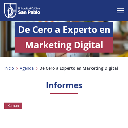
De Cero a Experto en
Vive San Pablo
Admisión
Marketing Digital
Carreras
Inicio
Agenda
De Cero a Experto en Marketing Digital
Postgrado
Internacional
Informes
Investigación
Kaman
Servicio y proyección a la sociedad
Alumnos
Profesores
Antiguos Alumnos
Padres
Empresas