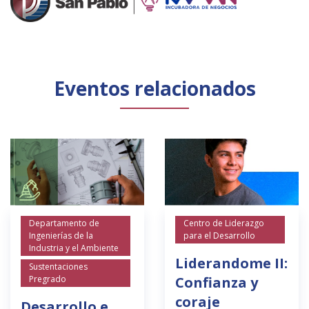
Eventos relacionados
Departamento de
Centro de Liderazgo
Ingenierías de la
para el Desarrollo
Industria y el Ambiente
Liderandome II:
Sustentaciones
Pregrado
Confianza y
coraje
Desarrollo e