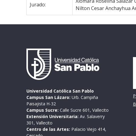
Xiomara Roselina Salazar 
Jurado:
Nilton Cesar Anchayhua A
I
Universidad Católica San Pablo
P
Campus San Lázaro:
Urb. Campiña
Paisajista H-32
B
Campus Sucre:
Calle Sucre 601, Vallecito
Extensión Universitaria:
Av. Salaverry
301, Vallecito
Centro de las Artes:
Palacio Viejo 414,
Cercado