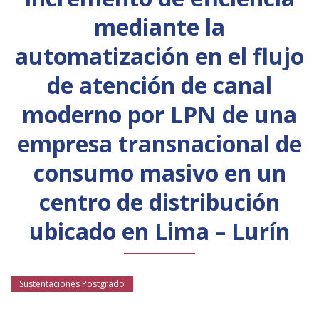
Público general
Licenciamiento
Biblioteca
Noticias
mediante la
automatización en el flujo
de atención de canal
moderno por LPN de una
empresa transnacional de
consumo masivo en un
centro de distribución
ubicado en Lima – Lurín
Sustentaciones Postgrado