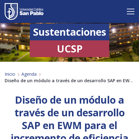
Sustentaciones
Vive San Pablo
Admisión
UCSP
Carreras
Inicio
Agenda
Postgrado
Diseño de un módulo a través de un desarrollo SAP en EWM para el incremento de eficiencia mediante la automatización en el flujo de atención de canal moderno por LPN de una empresa transnacional de consumo masivo en un centro de distribución ubicado en Lima – Lurín
Internacional
Diseño de un módulo a
Investigación
través de un desarrollo
Servicio y proyección a la sociedad
SAP en EWM para el
incremento de eficiencia
Alumnos
Profesores
Antiguos Alumnos
Padres
Empresas