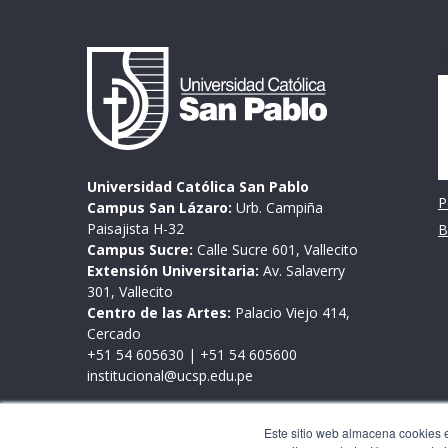
I
Universidad Católica San Pablo
P
Campus San Lázaro:
Urb. Campiña
Paisajista H-32
B
Campus Sucre:
Calle Sucre 601, Vallecito
Extensión Universitaria:
Av. Salaverry
301, Vallecito
Centro de las Artes:
Palacio Viejo 414,
Cercado
+51 54 605630
|
+51 54 605600
institucional@ucsp.edu.pe
Mesa de partes
Este sitio web almacena cookies en
Lunes a viernes de 9:00 a 17:00 horas