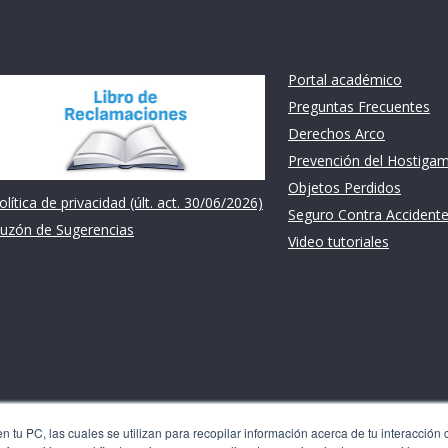
nstitución
Links de intéres
Portal académico
Preguntas Frecuentes
Derechos Arco
Prevención del Hostiga
Objetos Perdidos
olítica de privacidad (últ. act. 30/06/2026)
Seguro Contra Accident
uzón de Sugerencias
Video tutoriales
 tu PC, las cuales se utilizan para recopilar información acerca de tu interacción 