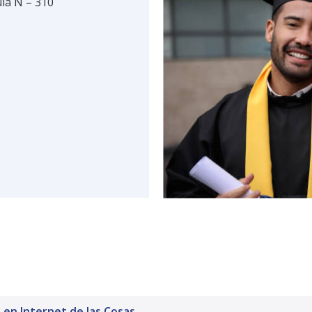
ula N – 310
en Internet de las Cosas