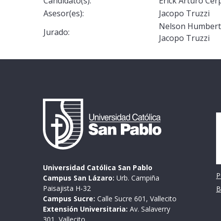
Candidato(s):
Erick Arturo Cer
Asesor(es):
Jacopo Truzzi
Nelson Humberto
Jurado:
Jacopo Truzzi
I
Universidad Católica San Pablo
P
Campus San Lázaro:
Urb. Campiña
Paisajista H-32
B
Campus Sucre:
Calle Sucre 601, Vallecito
Extensión Universitaria:
Av. Salaverry
301, Vallecito