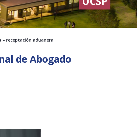
UCSP
ca – receptación aduanera
onal de Abogado