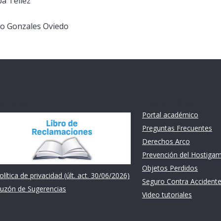
pa Tellez
 Gonzales Oviedo

nstitución
Links de intéres
Portal académico
Preguntas Frecuentes
Derechos Arco
Prevención del Hostiga
Objetos Perdidos
olítica de privacidad (últ. act. 30/06/2026)
Seguro Contra Accident
uzón de Sugerencias
Video tutoriales