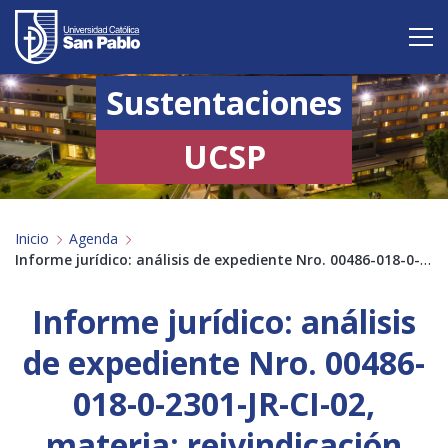
Sustentaciones
Vive San Pablo
Admisión
UCSP
Carreras
Inicio
Agenda
Postgrado
Informe jurídico: análisis de expediente Nro. 00486-018-0-2301-JR-CI-02, materia: reivindicación
Internacional
Informe jurídico: análisis
Investigación
de expediente Nro. 00486-
Servicio y proyección a la sociedad
018-0-2301-JR-CI-02,
materia: reivindicación
Alumnos
Profesores
Antiguos Alumnos
Padres
Empresas