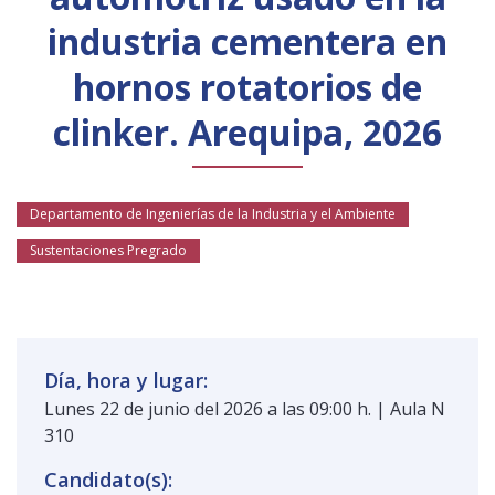
Público general
Licenciamiento
Biblioteca
Noticias
industria cementera en
hornos rotatorios de
clinker. Arequipa, 2026
Departamento de Ingenierías de la Industria y el Ambiente
Sustentaciones Pregrado
Día, hora y lugar:
Lunes 22 de junio del 2026 a las 09:00 h. | Aula N
310
Candidato(s):