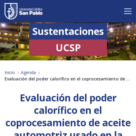
Sustentaciones
Vive San Pablo
Admisión
UCSP
Carreras
Inicio
Agenda
Postgrado
Evaluación del poder calorífico en el coprocesamiento de aceite automotriz usado en la industria…
Internacional
Evaluación del poder
Investigación
calorífico en el
Servicio y proyección a la sociedad
coprocesamiento de aceite
automotriz usado en la
Alumnos
Profesores
Antiguos Alumnos
Padres
Empresas