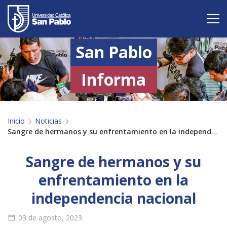
San Pablo
Vive San Pablo
Admisión
Informa
Carreras
Inicio
Noticias
Postgrado
Sangre de hermanos y su enfrentamiento en la independencia nacional
Internacional
Sangre de hermanos y su
Investigación
enfrentamiento en la
independencia nacional
Servicio y proyección a la sociedad
03 de agosto, 2023
Alumnos
Profesores
Antiguos Alumnos
Padres
Empresas