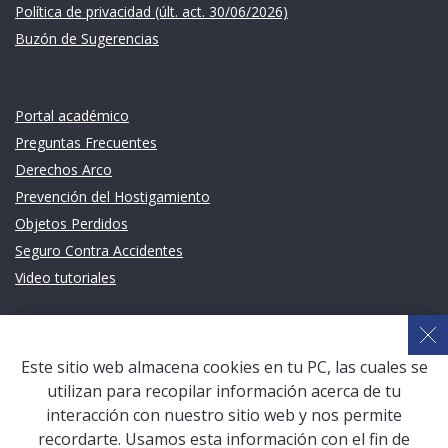
Política de privacidad (últ. act. 30/06/2026)
Buzón de Sugerencias
Links de intéres
Portal académico
Preguntas Frecuentes
Derechos Arco
Prevención del Hostigamiento
Objetos Perdidos
Seguro Contra Accidentes
Video tutoriales
Links de intéres
Planeamiento Estratégico y Gestión de Calidad
Este sitio web almacena cookies en tu PC, las cuales se
Sistema de Gestión Académica (SGA)
utilizan para recopilar información acerca de tu
Defensoría Universitaria
interacción con nuestro sitio web y nos permite
Terceros vinculados
recordarte. Usamos esta información con el fin de