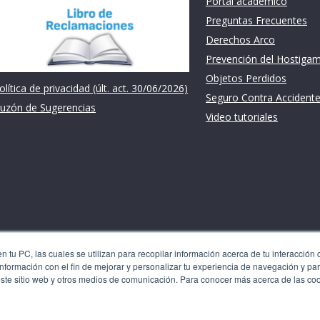
Portal académico
Preguntas Frecuentes
Derechos Arco
Prevención del Hostiga
Objetos Perdidos
olítica de privacidad (últ. act. 30/06/2026)
Seguro Contra Accident
uzón de Sugerencias
Video tutoriales
 tu PC, las cuales se utilizan para recopilar información acerca de tu interacción 
nformación con el fin de mejorar y personalizar tu experiencia de navegación y par
les se utilizan para recopilar información acerca de tu
este sitio web y otros medios de comunicación. Para conocer más acerca de las co
 recordarte. Usamos esta información con el fin de mejorar y
 generar analíticas y métricas acerca de nuestros visitantes