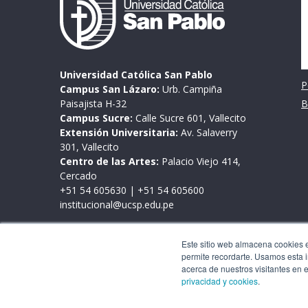
Universidad Católica San Pablo
P
Campus San Lázaro:
Urb. Campiña
Paisajista H-32
B
Campus Sucre:
Calle Sucre 601, Vallecito
Extensión Universitaria:
Av. Salaverry
301, Vallecito
Centro de las Artes:
Palacio Viejo 414,
Cercado
+51 54 605630
|
+51 54 605600
institucional@ucsp.edu.pe
Mesa de partes
Este sitio web almacena cookies en
Lunes a viernes de 9:00 a 17:00 horas
permite recordarte. Usamos esta i
Este sitio web almacena cookies en tu PC, las cua
acerca de nuestros visitantes en 
interacción con nuestro sitio web y nos permite
privacidad y cookies
.
personalizar tu experiencia de navegación y para