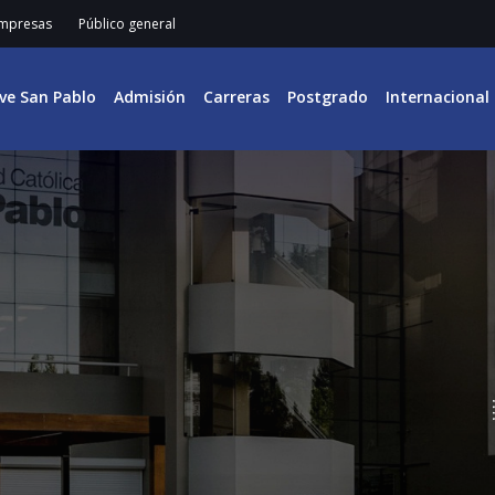
mpresas
Público general
ive San Pablo
Admisión
Carreras
Postgrado
Internacional