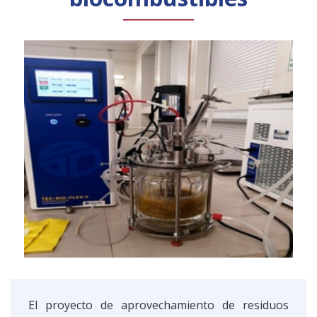
Público general
Licenciamiento
Biblioteca
Noticias
El proyecto de aprovechamiento de residuos