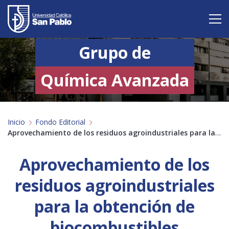
Grupo de
Vive San Pablo
Admisión
Química Avanzada
Carreras
Inicio
Fondo Editorial
Postgrado
Aprovechamiento de los residuos agroindustriales para la obtención de biocombustibles
Internacional
Aprovechamiento de los
Investigación
residuos agroindustriales
Servicio y proyección a la sociedad
para la obtención de
biocombustibles
Alumnos
Profesores
Antiguos Alumnos
Padres
Empresas