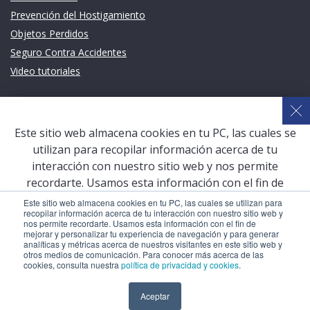
Prevención del Hostigamiento
Objetos Perdidos
Seguro Contra Accidentes
Video tutoriales
Links de intéres
Planeamiento Estratégico y Gestión de Calidad
Este sitio web almacena cookies en tu PC, las cuales se
Sistema de Gestión Académica (SGA)
utilizan para recopilar información acerca de tu
Defensoría Universitaria
interacción con nuestro sitio web y nos permite
Terceros vinculados
recordarte. Usamos esta información con el fin de
mejorar y personalizar tu experiencia de navegación y
San Pablo Mail
Este sitio web almacena cookies en tu PC, las cuales se utilizan para
recopilar información acerca de tu interacción con nuestro sitio web y
para generar analíticas y métricas acerca de nuestros
Aula Virtual Pregrado
nos permite recordarte. Usamos esta información con el fin de
visitantes en este sitio web y otros medios de
mejorar y personalizar tu experiencia de navegación y para generar
Aula Virtual Postgrado
analíticas y métricas acerca de nuestros visitantes en este sitio web y
comunicación. Para conocer más acerca de las cookies,
otros medios de comunicación. Para conocer más acerca de las
consulta nuestra
política de privacidad y cookies
.
cookies, consulta nuestra
política de privacidad y cookies
.
COPYRIGHT © 2026 Universidad Católica San Pablo – RUC:
Aceptar
Aceptar
20327998413