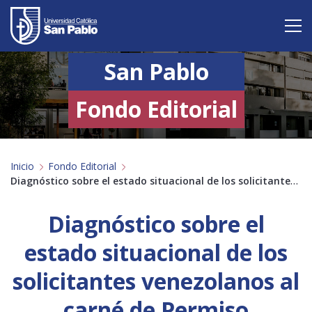
San Pablo
Vive San Pablo
Admisión
Fondo Editorial
Carreras
Inicio
Fondo Editorial
Postgrado
Diagnóstico sobre el estado situacional de los solicitantes venezolanos al carné de Permiso Temporal de Permanencia (CPP) en la ciudad de Arequipa, Perú- 2023
Internacional
Diagnóstico sobre el
Investigación
estado situacional de los
Servicio y proyección a la sociedad
solicitantes venezolanos al
carné de Permiso
Alumnos
Profesores
Antiguos Alumnos
Padres
Empresas